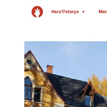
Herz♡storys
Men