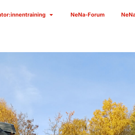
tor:innentraining
NeNa-Forum
NeNa