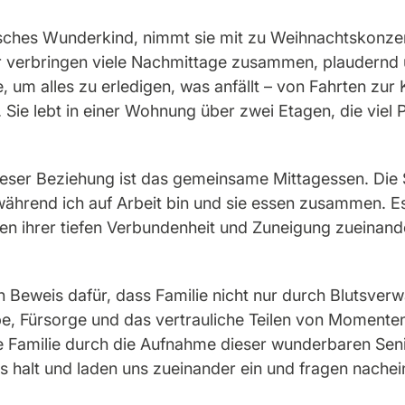
isches Wunderkind, nimmt sie mit zu Weihnachtskonzer
ir verbringen viele Nachmittage zusammen, plaudernd u
 um alles zu erledigen, was anfällt – von Fahrten zur K
 Sie lebt in einer Wohnung über zwei Etagen, die viel P
eser Beziehung ist das gemeinsame Mittagessen. Die 
ährend ich auf Arbeit bin und sie essen zusammen. Es 
chen ihrer tiefen Verbundenheit und Zuneigung zueinand
n Beweis dafür, dass Familie nicht nur durch Blutsverw
be, Fürsorge und das vertrauliche Teilen von Momenten 
e Familie durch die Aufnahme dieser wunderbaren Seni
uns halt und laden uns zueinander ein und fragen nache
.