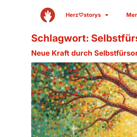
Herz♡storys
Men
Schlagwort:
Selbstfür
Neue Kraft durch Selbstfürso