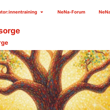
tor:innentraining
NeNa-Forum
NeNa
sorge
rge